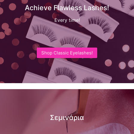
Achieve Flawless Lashes!
Every time!
Shop Classic Eyelashes!
Σεμινάρια