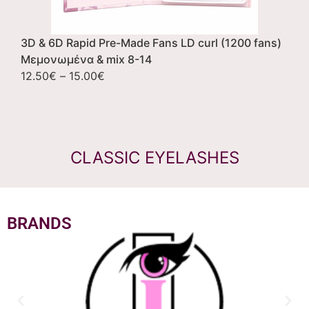
3D & 6D Rapid Pre-Made Fans LD curl (1200 fans)
3
Μεμονωμένα & mix 8-14
(
12.50
€
–
15.00
€
8
CLASSIC EYELASHES
BRANDS