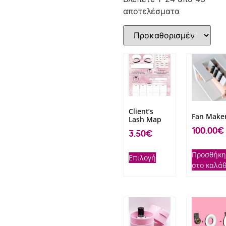
αποτελέσματα
Client’s
Fan Make
Lash Map
100.00
€
3.50
€
Προσθήκη
Επιλογή
στο καλάθ