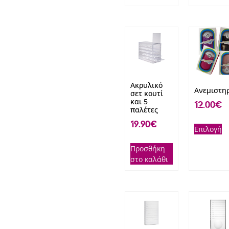
Ακρυλικό
Ανεμιστη
σετ κουτί
και 5
12.00
€
παλέτες
19.90
€
Επιλογή
Προσθήκη
στο καλάθι