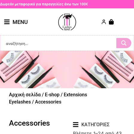
Δωρεάν μεταφορικά για παραγγελίες άνω των 100€
MENU
Αρχική σελίδα
/
E-shop
/
Extensions
Eyelashes
/ Accessories
Accessories
ΚΑΤΗΓΟΡΙΕΣ
Βλέπετε 1–24 από 43