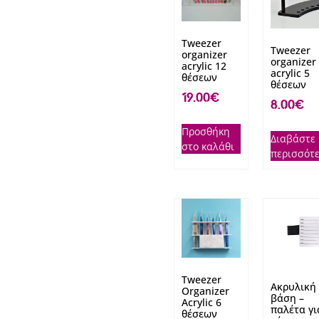
Tweezer
Tweezer
organizer
organizer
acrylic 12
acrylic 5
θέσεων
θέσεων
19.00
€
8.00
€
Προσθήκη
Διαβάστε
στο καλάθι
περισσότ
Tweezer
Ακρυλική
Organizer
βάση –
Acrylic 6
παλέτα γι
θέσεων