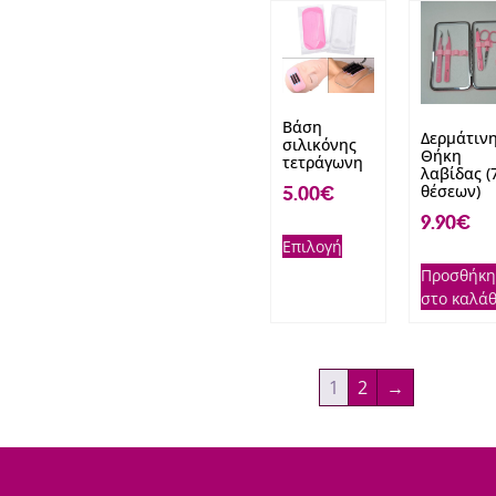
Βάση
Δερμάτιν
σιλικόνης
Θήκη
τετράγωνη
λαβίδας (
θέσεων)
5.00
€
9.90
€
Επιλογή
Προσθήκη
στο καλάθ
1
2
→