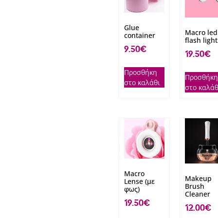
Glue
Macro led
container
flash light
9.50
€
19.50
€
Προσθήκη
Προσθήκη
στο καλάθι
στο καλάθ
Macro
Makeup
Lense (με
Brush
φως)
Cleaner
19.50
€
12.00
€