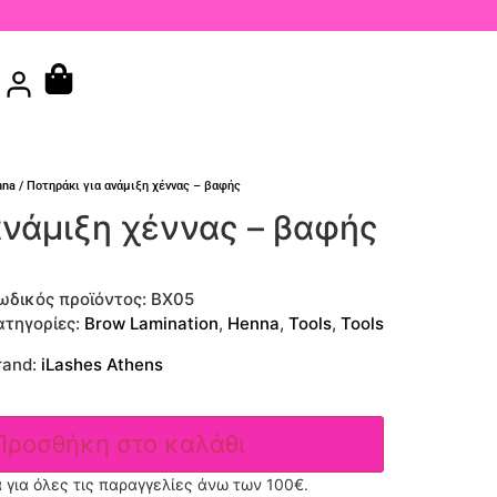
nna
/ Ποτηράκι για ανάμιξη χέννας – βαφής
ανάμιξη χέννας – βαφής
ωδικός προϊόντος:
BX05
ατηγορίες:
Brow Lamination
,
Henna
,
Tools
,
Tools
rand:
iLashes Athens
Προσθήκη στο καλάθι
για όλες τις παραγγελίες άνω των 100€.