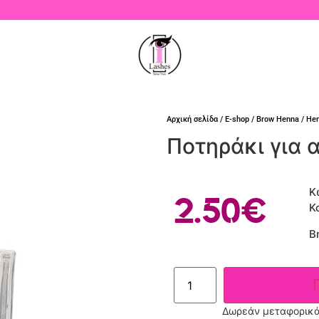
Αρχική σελίδα
/
E-shop
/
Brow Henna
/
He
Ποτηράκι για 
Κ
2.50
€
Κ
B
Δωρεάν μεταφορικά 