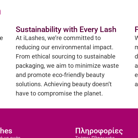
h
Sustainability with Every Lash
be
At iLashes, we’re committed to
W
reducing our environmental impact.
m
From ethical sourcing to sustainable
d
packaging, we aim to minimize waste
a
and promote eco-friendly beauty
e
solutions. Achieving beauty doesn’t
a
have to compromise the planet.
shes
Πληροφορίες