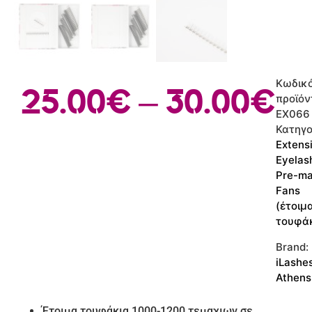
Κωδικ
25.00
€
–
30.00
€
προϊόν
EX066
Κατηγο
Extens
Eyelas
Pre-m
Fans
(έτοιμ
τουφάκ
Brand:
iLashe
Athens
Έτοιμα τουφάκια 1000-1200 τεμαχιων σε