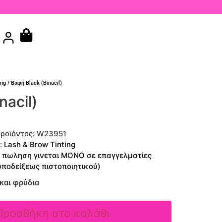
ing
/ Βαφή Black (Binacil)
nacil)
ροϊόντος:
W23951
:
Lash & Brow Tinting
 πωληση γινεται ΜΟΝΟ σε επαγγελματίες
υποδείξεως πιστοποιητικού)
και φρύδια
Προσθήκη στο καλάθι