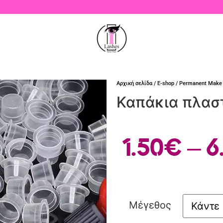
Αρχική σελίδα
/
E-shop
/
Permanent Make
Καπάκια πλαστ
1.50
€
–
6
Μέγεθος