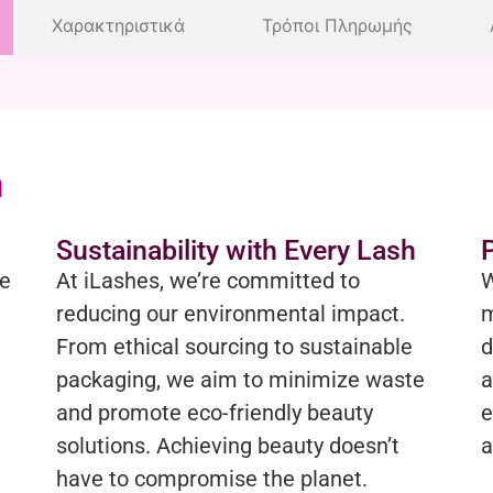
Χαρακτηριστικά
Τρόποι Πληρωμής
h
Sustainability with Every Lash
be
At iLashes, we’re committed to
W
reducing our environmental impact.
m
From ethical sourcing to sustainable
d
packaging, we aim to minimize waste
a
and promote eco-friendly beauty
e
solutions. Achieving beauty doesn’t
a
have to compromise the planet.