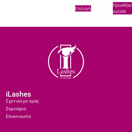
Προσθήκη
Επιλογή
καλάθι
iLashes
Σχετικά με εμάς
Σεμινάρια
Επικοινωνία