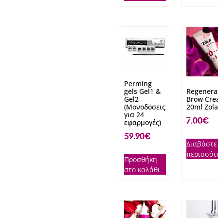
Perming
gels Gel1 &
Regenera
Gel2
Brow Cr
(Μονοδόσεις
20ml Zola
για 24
7.00
€
εφαρμογές)
59.90
€
Διαβάστε
περισσότ
Προσθήκη
στο καλάθι