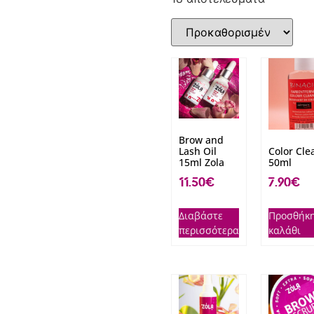
Brow and
Lash Oil
Color Cle
15ml Zola
50ml
11.50
€
7.90
€
Διαβάστε
Προσθήκη
περισσότερα
καλάθι