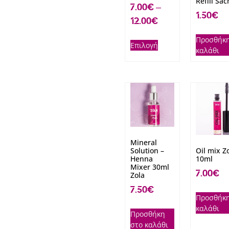
Refill Sac
7.00
€
–
1.50
€
12.00
€
Προσθήκη
Επιλογή
καλάθι
Mineral
Solution –
Oil mix Z
Henna
10ml
Mixer 30ml
7.00
€
Zola
7.50
€
Προσθήκη
καλάθι
Προσθήκη
στο καλάθι