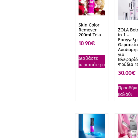
Skin Color
Remover
ZOLA Bot
200ml Zola
in 1 –
Επαγγελμ
10.90
€
Θεραπεία
Αναδόμη
για
Διαβάστε
Βλεφαρίδ
Φρύδια 1
περισσότερα
30.00
€
Προσθήκη
καλάθι