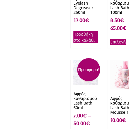
Eyelash
καθαρισ
Degreaser
Lash Bat
250ml
100ml
12.00
€
8.50
€
–
65.00
€
Προσθήκη
στο καλάθι
Επιλογή
Προσφορά!
Αφρός
καθαρισμού
Αφρός
Lash Bath
καθαρισ
60ml
Lash Bat
Mousse 1
7.00
€
–
10.00
€
50.00
€