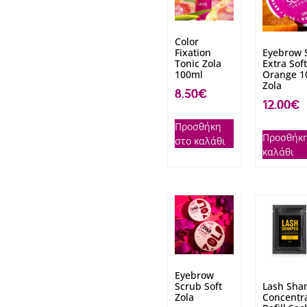
Color
Fixation
Eyebrow 
Tonic Zola
Extra Soft
100ml
Orange 1
Zola
8.50
€
12.00
€
Προσθήκη
Προσθήκη
στο καλάθι
καλάθι
Eyebrow
Scrub Soft
Lash Sh
Zola
Concentra