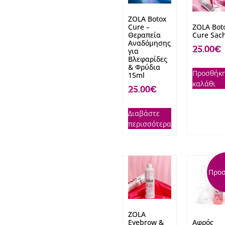
ZOLA Botox
Cure –
ZOLA Bot
Θεραπεία
Cure Sac
Αναδόμησης
25.00
€
για
Βλεφαρίδες
& Φρύδια
Προσθήκη
15ml
καλάθι
25.00
€
Διαβάστε
περισσότερα
Προσ
ZOLA
Eyebrow &
Αφρός